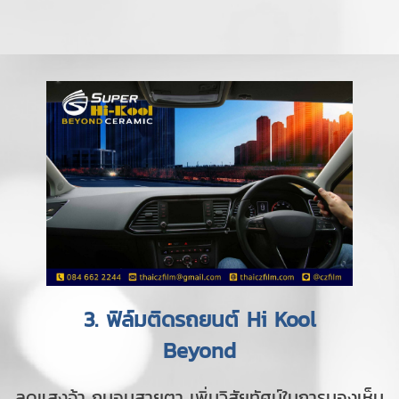
3. ฟิล์มติดรถยนต์ Hi Kool
Beyond
ลดแสงจ้า ถนอมสายตา เพิ่มวิสัยทัศน์ในการมองเห็น