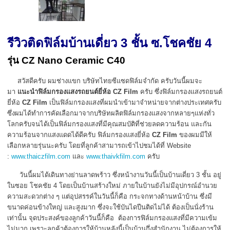
รีวิวติดฟิล์มบ้านเดี่ยว 3 ชั้น ซ.โชคชัย 4
รุ่น CZ Nano Ceramic C40
สวัสดีครับ ผมช่างแขก บริษัทไทยซีแซดฟิล์มจำกัด ครับวันนี้ผมจะ
มา
แนะนำฟิล์มกรองแสงรถยนต์ยี่ห้อ
CZ Film
ครับ ซึ่งฟิล์มกรองแสงรถยนต์
ยี่ห้อ
CZ Film
เป็นฟิล์มกรองแสงที่ผมนำเข้ามาจำหน่ายจากต่างประเทศครับ
ซึ่งผมได้ทำการคัดเลือกมาจากบริษัทผลิตฟิล์มกรองแสงจากหลายๆแห่งทั่ว
โลกครับจนได้เป็นฟิล์มกรองแสงที่มีคุณสมบัติที่ช่วยลดความร้อน และกัน
ความร้อนจากแสงแดดได้ดีครับ ฟิล์มกรองแสงยี่ห้อ
CZ Film
ของผมมีให้
เลือกหลายรุ่นนะครับ โดยที่ลูกค้าสามารถเข้าไปชมได้ที่ Website
:
www.thaiczfilm.com
และ
www.thaivkfilm.com
ครับ
วันนี้ผมได้เดินทางย่านลาดพร้าว ซึ่งหน้างานวันนี้เป็นบ้านเดี่ยว 3 ชั้น อยู่
ในซอย โชคชัย 4 โดยเป็นบ้านสร้างใหม่ ภายในบ้านยังไม่มีอุปกรณ์อำนวย
ความสะดวกต่าง ๆ แต่อุปสรรค์ในวันนี้ก็คือ กระจกทางด้านหน้าบ้าน ซึ่งมี
ขนาดค่อนข้างใหญ่ และสูงมาก ซึ่งจะใช้บันไดปีนติดไม่ได้ ต้องเป็นนั่งร้าน
เท่านั้น จุดประสงค์ของลูกค้าวันนี้ก็คือ ต้องการฟิล์มกรองแสงที่มีความเข้ม
ไม่มาก เพราะลูกค้าต้องการให้บ้านหลังนี้เป็นบ้านกึ่งสำนักงาน ไม่ต้องการให้