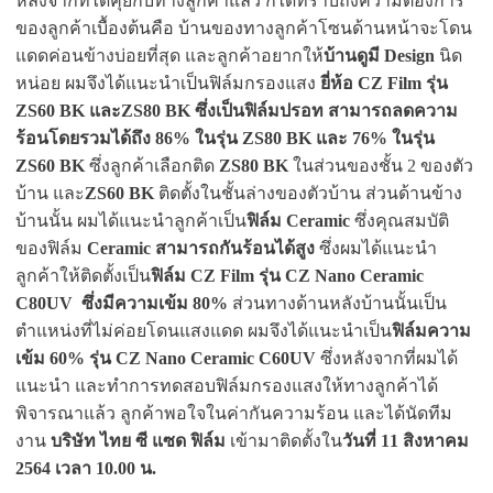
หลังจากที่ได้คุยกับทางลูกค้าแล้ว ก็ได้ทราบถึงความต้องการ
ของลูกค้าเบื้องต้นคือ บ้านของทางลูกค้าโซนด้านหน้าจะโดน
แดดค่อนข้างบ่อยที่สุด และลูกค้าอยากให้
บ้านดูมี Design
นิด
หน่อย ผมจึงได้แนะนำเป็นฟิล์มกรองแสง
ยี่ห้อ CZ Film รุ่น
ZS60 BK และZS80 BK ซึ่งเป็นฟิล์มปรอท สามารถลดความ
ร้อนโดยรวมได้ถึง 86% ในรุ่น ZS80 BK และ 76% ในรุ่น
ZS60 BK
ซึ่งลูกค้าเลือกติด
ZS80 BK
ในส่วนของชั้น 2 ของตัว
บ้าน และ
ZS60 BK
ติดตั้งในชั้นล่างของตัวบ้าน ส่วนด้านข้าง
บ้านนั้น ผมได้แนะนำลูกค้าเป็น
ฟิล์ม Ceramic
ซึ่งคุณสมบัติ
ของฟิล์ม
Ceramic สามารถกันร้อนได้สูง
ซึ่งผมได้แนะนำ
ลูกค้าให้ติดตั้งเป็น
ฟิล์ม CZ Film รุ่น CZ Nano Ceramic
C80UV ซึ่งมีความเข้ม 80%
ส่วนทางด้านหลังบ้านนั้นเป็น
ตำแหน่งที่ไม่ค่อยโดนแสงแดด ผมจึงได้แนะนำเป็น
ฟิล์มความ
เข้ม 60% รุ่น CZ Nano Ceramic C60UV
ซึ่งหลังจากที่ผมได้
แนะนำ และทำการทดสอบฟิล์มกรองแสงให้ทางลูกค้าได้
พิจารณาแล้ว ลูกค้าพอใจในค่ากันความร้อน และได้นัดทีม
งาน
บริษัท ไทย ซี แซด ฟิล์ม
เข้ามาติดตั้งใน
วันที่ 11 สิงหาคม
2564 เวลา 10.00 น.