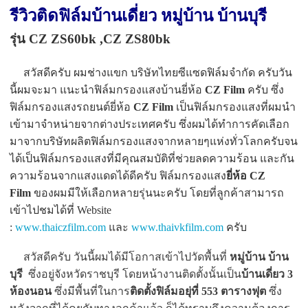
รีวิวติดฟิล์มบ้านเดี่ยว หมู่บ้าน บ้านบุรี
รุ่น CZ ZS60bk ,CZ ZS80bk
สวัสดีครับ ผมช่างแขก บริษัทไทยซีแซดฟิล์มจำกัด ครับวัน
นี้ผมจะมา แนะนำฟิล์มกรองแสงบ้านยี่ห้อ
CZ Film
ครับ ซึ่ง
ฟิล์มกรองแสงรถยนต์ยี่ห้อ
CZ Film
เป็นฟิล์มกรองแสงที่ผมนำ
เข้ามาจำหน่ายจากต่างประเทศครับ ซึ่งผมได้ทำการคัดเลือก
มาจากบริษัทผลิตฟิล์มกรองแสงจากหลายๆแห่งทั่วโลกครับจน
ได้เป็นฟิล์มกรองแสงที่มีคุณสมบัติที่ช่วยลดความร้อน และกัน
ความร้อนจากแสงแดดได้ดีครับ ฟิล์มกรองแสง
ยี่ห้อ CZ
Film
ของผมมีให้เลือกหลายรุ่นนะครับ โดยที่ลูกค้าสามารถ
เข้าไปชมได้ที่ Website
:
www.thaiczfilm.com
และ
www.thaivkfilm.com
ครับ
สวัสดีครับ วันนี้ผมได้มีโอกาสเข้าไปวัดพื้นที่
หมู่บ้าน บ้าน
บุรี
ซึ่งอยู่จังหวัดราชบุรี โดยหน้างานติดตั้งนั้นเป็น
บ้านเดี่ยว 3
ห้องนอน
ซึ่งมีพื้นที่ในการ
ติดตั้งฟิล์มอยุ่ที่ 553 ตารางฟุต
ซึ่ง