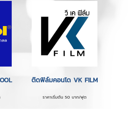
KOOL
ติดฟิล์มคอนโด VK FILM
ต
ราคาเริ่มต้น 50 บาท/ฟุต