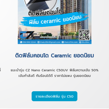
ติดฟิล์มคอนโด Ceramic ยอดนิยม
่
แนะนำรุ่น CZ Nano Ceramic C50UV ฟิล์มความเข้ม 50%
เข้มกำลังดี กันร้อนได้ดี ราคาไม่แพง รุ่นยอดนิยม
รายละเอียดฟิล์ม รุ่น C50