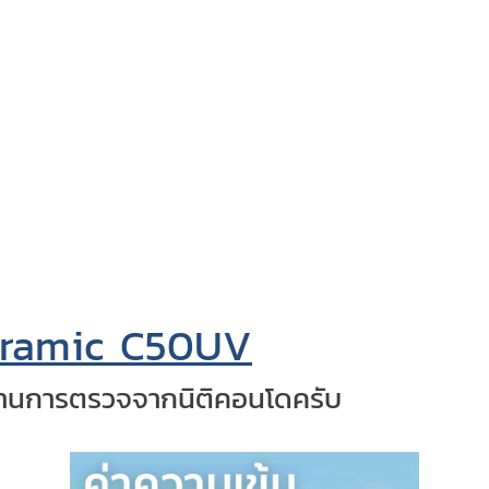
eramic C50UV
้ผ่านการตรวจจากนิติคอนโดครับ