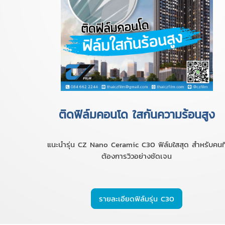
ติดฟิล์มคอนโด ใสกันความร้อนสูง
แนะนำรุ่น CZ Nano Ceramic C30 ฟิล์มใสสุด สำหรับคนที
ต้องการวิวอย่างชัดเจน
รายละเอียดฟิล์มรุ่น C30