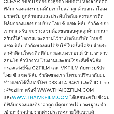
CLEAR
ก็ตอบโจทย์ของลูกค้าได้ดีครับ หลังจากที่ติด
ฟิล์มกรองแสงรถยนต์กับเราไปแล้วลูกค้าบอกว่าโอเค
มากครับ ลูกค้าชอบและประทับใจกับผลงานการติด
ฟิล์มกรองแสงของบริษัท ไทย ซี แซด ฟิล์ม จำกัด ของ
เรามากครับ ผมช่างแขกต้องขอขอบคุณลูกค้ามากนะ
ครับที่ให้โอกาสและความไว้วางใจกับบริษัท ไทย ซี
แซด ฟิล์ม จำกัดของผมได้รับใช้ในครั้งนี้ครับ สำหรับ
ลูกค้าที่สนใจจะติดฟิล์มกรองแสงรถยนต์ บ้าน อาคาร
คอนโด สำนักงาน โรงงานและสนใจจะสั่งซื้อฟิล์ม
กรองแสงยี่ห้อ
CZFILM
และ
VKFILM
กับทางบริษัท
ไทย ซี แซด ฟิล์ม จำกัดของเรา โทรมาปรึกษากับผม
ช่างแขกได้ที่เบอร์โทร
083-414-6461
และที่
ID Line
: @czfilm
หรือที่
WWW.THAICZFILM.COM
และ
WWW.THAIVKFILM.COM
ได้เลยนะครับ ซึ่งผม
มีฟิล์มกรองแสงที่ราคาถูก มีคุณภาพได้มาตรฐาน นำ
เข้ามาจำหน่ายจากต่างประเทศภายใต้แบรนด์