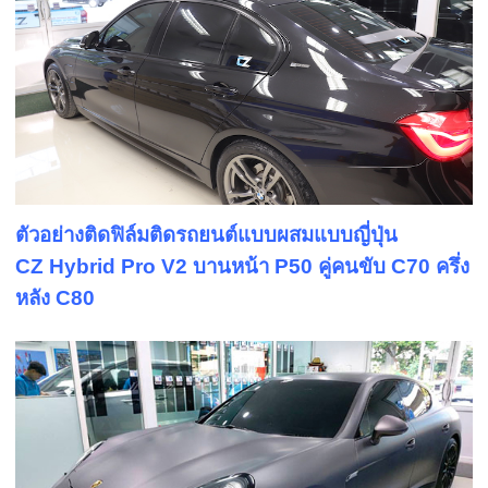
ตัวอย่างติดฟิล์มติดรถยนต์แบบผสมแบบญี่ปุ่น
CZ Hybrid Pro V2 บานหน้า P5
0 คู่คนขับ C70 ครึ่ง
หลัง C80