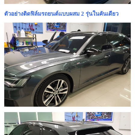
ตัวอย่างติดฟิล์มรถยนต์แบบผสม 2 รุ่นในคันเดียว