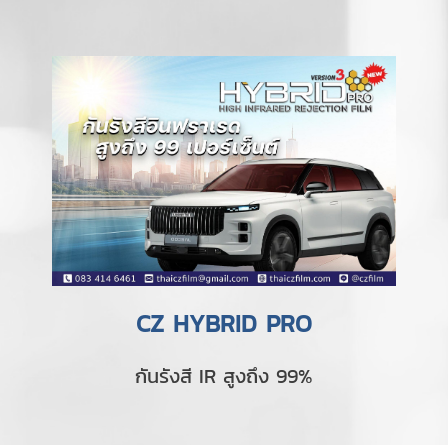
CZ HYBRID PRO
กันรังสี IR สูงถึง 99%