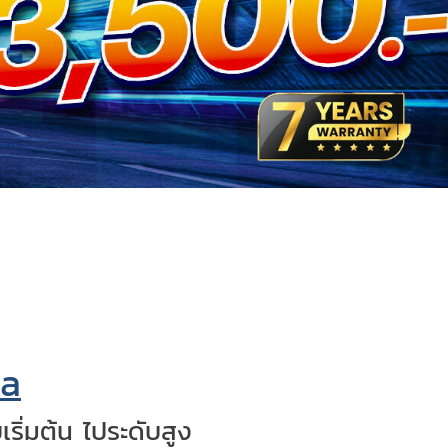
na
ิ่มต้น ไประดับสูง