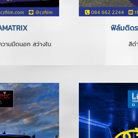
RAMATRIX
ฟิล์มติ
ีความมืดนอก สว่างใน
สีด