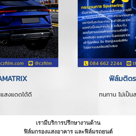
RAMATRIX
ฟิล์มติ
นแสงแดดได้ดี
ทนทาน ไม่เป็น
เรามีบริการปรึกษางานด้าน
ฟิล์มกรองแสงอาคาร และฟิล์มรถยนต์