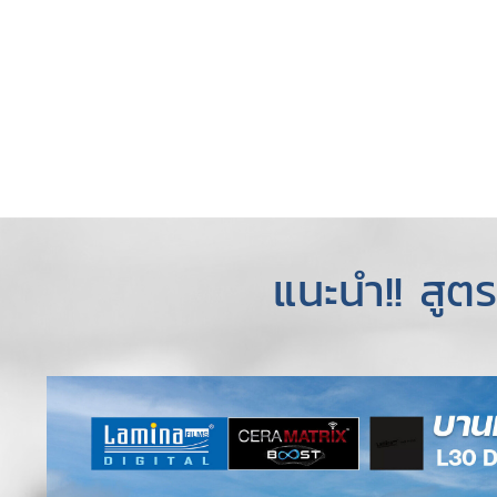
แนะนำ!! สู