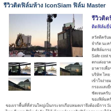
รีวิวติดฟิล์มห้าง IconSiam ฟิล์ม Master
รีวิวต
ติดฟิล์มยี
สวัสดีครับ
จำกัด นะคร
ติดฟิล์มก
Safe cost 
ตกแต่งอาค
อาคารเพื่
บริษัท ไทย
เข้าใจง่าย
กรองแสงยี
ชัดเจนครั
ของฟิล์มค
ของเราพื้นที่ที่ส่วนใหญ่เป็นกระจกเกือบหมดเราจึงต้องมีการ 