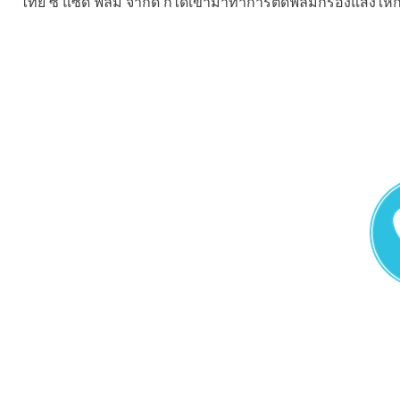
ไทย ซี แซด ฟิล์ม จำกัด ก็ได้เข้ามาทำการติดฟิล์มกรองแสงให