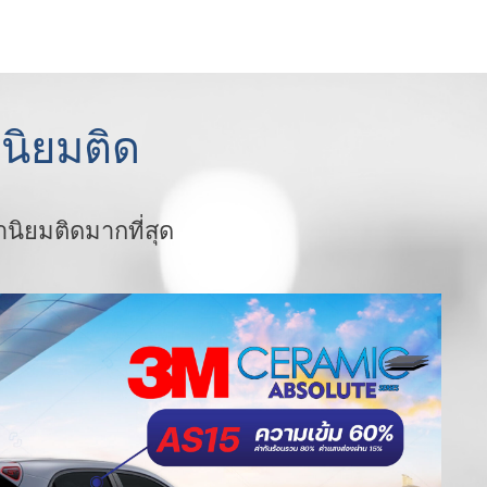
่นิยมติด
นิยมติดมากที่สุด