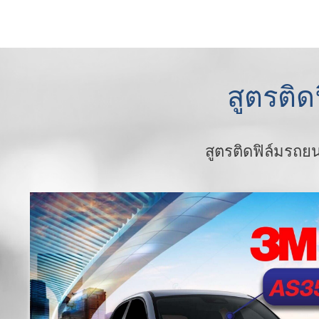
สูตรติด
สูตรติดฟิล์มรถย